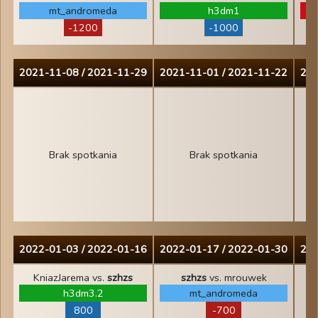
mt_andromeda
h3dm1
-1200
-1000
2021-11-08 / 2021-11-29
2021-11-01 / 2021-11-22
202
Brak spotkania
Brak spotkania
2022-01-03 / 2022-01-16
2022-01-17 / 2022-01-30
202
KniazJarema vs.
szhzs
szhzs
vs. mrouwek
h3dm3.2
mt_andromeda
800
-700